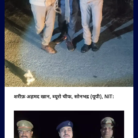
शरीफ़ अहमद खान, ब्यूरो चीफ, सोनभद्र (यूपी), NIT: