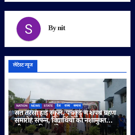
By
nit
लेटेस्ट न्यूज
NATION
NEWS
STATE
देश
राज्य
समाज
संत तेरेसा हाई स्कूल, पंचकुई में शपथ ग्रहण
समारोह संपन्न, विद्यार्थियों को नशामुक्त
जीवन का दिया संदेश