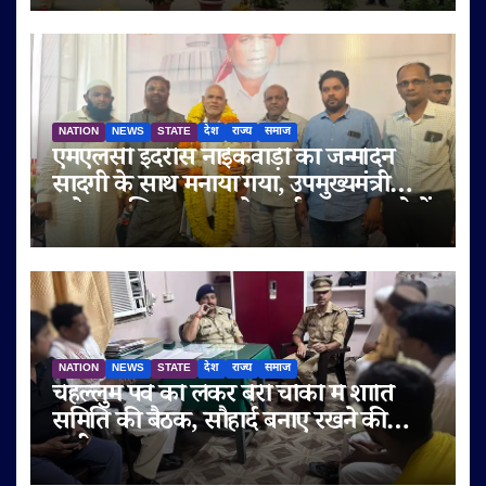
NATION
NEWS
STATE
देश
राज्य
समाज
एमएलसी इदरीस नाईकवाड़ी का जन्मदिन
सादगी के साथ मनाया गया, उपमुख्यमंत्री
सुनेत्रा अजित पवार समेत कई गणमान्य लोगों
ने दी शुभकामनाएं
NATION
NEWS
STATE
देश
राज्य
समाज
चेहल्लुम पर्व को लेकर बेरी चौकी में शांति
समिति की बैठक, सौहार्द बनाए रखने की
अपील