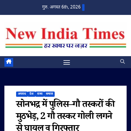
Skip
गुरु. अगस्त 6th, 2026
to
content
अपराध
देश
राज्य
समाज
सोनभद्र में पुलिस–गौ तस्करों की
मुठभेड़, 2 गौ तस्कर गोली लगने
से घायल व गिरफ्तार