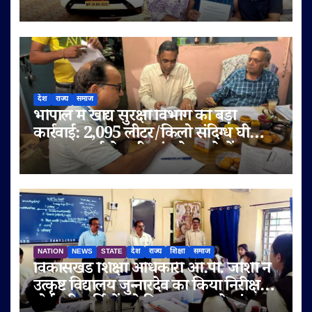
अधिकारियों पर लगाए मिलीभगत के गंभीर
आरोप
देश
राज्य
समाज
भोपाल में खाद्य सुरक्षा विभाग की बड़ी
कार्रवाई: 2,095 लीटर/किलो संदिग्ध घी
जब्त, सप्लाई चेन भी जांच के दायरे में
NATION
NEWS
STATE
देश
राज्य
शिक्षा
समाज
विकासखंड शिक्षा अधिकारी ओ.पी. जोशी ने
उत्कृष्ट विद्यालय जुन्नारदेव का किया निरीक्षण,
बोर्ड परीक्षार्थियों को दिए सफलता के मंत्र