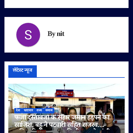
By
nit
लेटेस्ट न्यूज
देश
भ्रष्टाचार
राज्य
समाज
फर्जी दस्तावेजों के सहारे जमीन हड़पने की
साजिश, बहू ने पटवारी सहित राजस्व