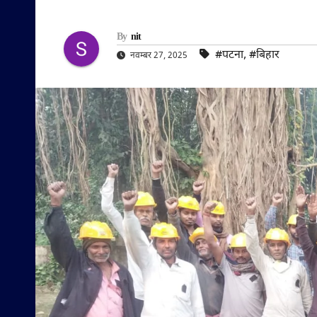
By
nit
#पटना
,
#बिहार
नवम्बर 27, 2025