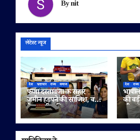
By
nit
लेटेस्ट न्यूज
देश
भ्रष्टाचार
राज्य
समाज
देश
राज्य
फर्जी दस्तावेजों के सहारे
भोपाल 
जमीन हड़पने की साजिश, बहू
की बड़
ने पटवारी सहित राजस्व
लीटर/क
अधिकारियों पर लगाए
सप्लाई
मिलीभगत के गंभीर आरोप
में