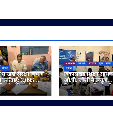
NATION
NEWS
STATE
देश
राज्य
समाज
समाज
में खाद्य सुरक्षा विभाग
विकासखंड शिक्षा अधिक
ी कार्रवाई: 2,095
ओ.पी. जोशी ने उत्कृष्ट
िलो संदिग्ध घी जब्त,
विद्यालय जुन्नारदेव का क
 चेन भी जांच के दायरे
निरीक्षण, बोर्ड परीक्षार्थि
दिए सफलता के मंत्र