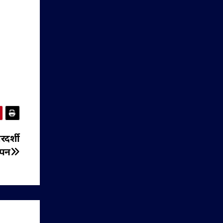
रदर्शी
ापन