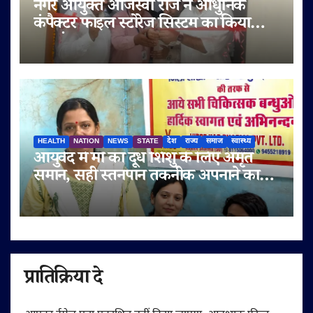
नगर आयुक्त ओजस्वी राज ने आधुनिक
कंपैक्टर फाइल स्टोरेज सिस्टम का किया
शुभारंभ
HEALTH
NATION
NEWS
STATE
देश
राज्य
समाज
स्वास्थ्य
आयुर्वेद में माँ का दूध शिशु के लिए अमृत
समान, सही स्तनपान तकनीक अपनाने का
आह्वान
प्रातिक्रिया दे