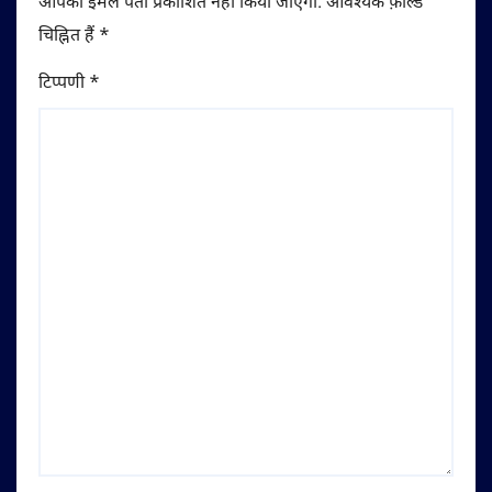
आपका ईमेल पता प्रकाशित नहीं किया जाएगा.
आवश्यक फ़ील्ड
चिह्नित हैं
*
टिप्पणी
*