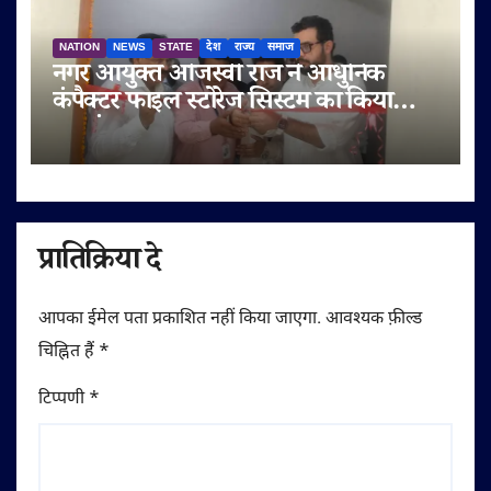
NATION
NEWS
STATE
देश
राज्य
समाज
नगर आयुक्त ओजस्वी राज ने आधुनिक
कंपैक्टर फाइल स्टोरेज सिस्टम का किया
शुभारंभ
प्रातिक्रिया दे
आपका ईमेल पता प्रकाशित नहीं किया जाएगा.
आवश्यक फ़ील्ड
चिह्नित हैं
*
टिप्पणी
*