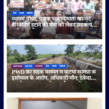
देश
राज्य
समाज
व्यापार चौपट, ग्राहक परेशान,मोती मस्जिद
बैरिकेडिंग हटाने की मांग को लेकर सड़क पर
उतरे व्यापारी
NATION
NEWS
STATE
देश
राज्य
समाज
PWD की सड़क मरम्मत में घटिया सामग्री के
इस्तेमाल के आरोप, अधिकारी मौन; ठेकेदार
पर दोबारा गुणवत्ता से समझौता करने का
आरोप