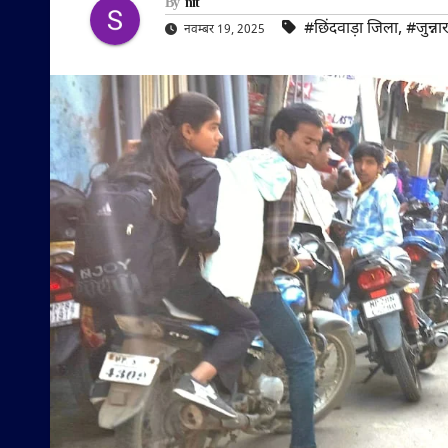
By
nit
#छिंदवाड़ा जिला
,
#जुन्ना
नवम्बर 19, 2025