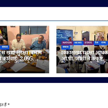
NATION
NEWS
STATE
देश
राज्य
समाज
समाज
में खाद्य सुरक्षा विभाग
विकासखंड शिक्षा अधिक
ी कार्रवाई: 2,095
ओ.पी. जोशी ने उत्कृष्ट
िलो संदिग्ध घी जब्त,
विद्यालय जुन्नारदेव का क
 चेन भी जांच के दायरे
निरीक्षण, बोर्ड परीक्षार्थि
दिए सफलता के मंत्र
ित हैं
*