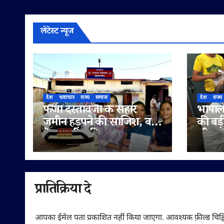
लेटेस्ट न्यूज
देश
भ्रष्टाचार
राज्य
समाज
देश
राज्य
फर्जी दस्तावेजों के सहारे
भोपाल 
जमीन हड़पने की साजिश, बहू
की बड़
ने पटवारी सहित राजस्व
लीटर/क
अधिकारियों पर लगाए
सप्लाई
मिलीभगत के गंभीर आरोप
में
प्रातिक्रिया दे
आपका ईमेल पता प्रकाशित नहीं किया जाएगा.
आवश्यक फ़ील्ड चिह्न