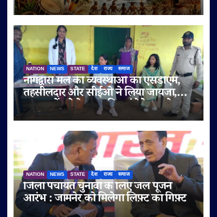
आयोजित
NATION
NEWS
STATE
देश
राज्य
समाज
नागद्वारी मेले की व्यवस्थाओं का एसडीएम,
तहसीलदार और सीईओ ने लिया जायजा,
श्रद्धालुओं को बेहतर सुविधाएं देने पर जोर
NATION
NEWS
STATE
देश
राज्य
समाज
जिला पंचायत चुनावों के लिए जल पूजन
आरंभ : जामनेर को मिलेगा लिफ़्ट का गिफ़्ट