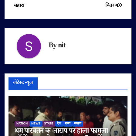
सहारा
वितरण
By
nit
लेटेस्ट न्यूज
NATION
NEWS
STATE
देश
राज्य
समाज
धर्म परिवर्तन के आरोप पर होली फैमिली