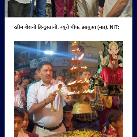
रहीम शेरानी हिन्दुस्तानी, ब्यूरो चीफ, झाबुआ (मप्र), NIT: