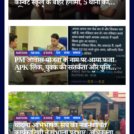
कॉन्वेंट स्कूल के बाहर हंगामा, 5 थानों का
पुलिस बल तैनात
NATION
NEWS
STATE
देश
राज्य
समाज
PM आवास योजना के नाम पर आया फर्जी
APK लिंक, युवक की सतर्कता और पुलिस
की तत्परता से टला बड़ा साइबर फ्रॉड
NATION
NEWS
STATE
देश
राज्य
समाज
थांदला अभिभाषक संघ की नवनिर्वाचित
कार्यकारिणी ने संभाला पदभार, अधिवक्ता