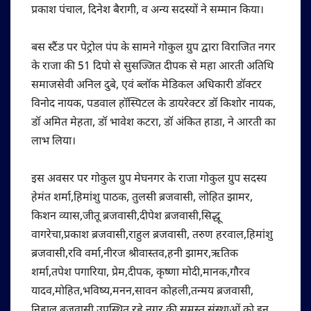
प्रकाश पंचाल, दिनेश बैरागी, व अन्य सदस्यों ने सम्मान किया।
बस स्टैंड पर पेट्रोल पंप के सामने गोकुल ग्रुप द्वारा विराजित नगर
के राजा की 51 दिपो से सुसज्जित दीपक से महा आरती अतिथि
समाजसेवी अनिल दुबे, एवं ब्लॉक मेडिकल अधिकारी डॉक्टर
विनोद नायक, पडवाल हॉस्पिटल के डायरेक्टर डॉ किशोर नायक,
डॉ अमित मेहता, डॉ भावेश कटरा, डॉ अंकित हाडा, ने आरती का
लाभ लिया।
इस अवसर पर गोकुल ग्रुप मेघनगर के राजा गोकुल ग्रुप सदस्य
हेमंत शर्मा,हिमांशु पाठक, तुलसी ब्रजवासी, लोहित झामर,
किशन व्यास,जीतू ब्रजवासी,दीपेश ब्रजवासी,सिद्धू
वागरेचा,प्रकाश ब्रजवासी,राहुल ब्रजवासी, तरुण हरवाल,हिमांशु
ब्रजवासी,रवि वर्मा,नीरज श्रीवास्तव,हनी झामर,ऋतिक
शर्मा,तपेश पगारिया, प्रेम,दीपक, कृष्णा मोदी,मानक,गौरव
यादव,मोहित,भविष्य,मनन,सावन कोहली,तन्मय ब्रजवासी,
निहाल बृजवासी उपस्थित रहे नगर की समस्त संस्थाओं को इन