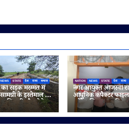
NEWS
STATE
देश
राज्य
समाज
NATION
NEWS
STATE
देश
राज्य
ी सड़क मरम्मत में
नगर आयुक्त ओजस्वी रा
सामग्री के इस्तेमाल के
आधुनिक कंपैक्टर फाइल
 अधिकारी मौन; ठेकेदार
स्टोरेज सिस्टम का किया
ारा गुणवत्ता से
शुभारंभ
ा करने का आरोप