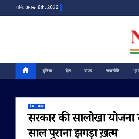
Skip
शनि. अगस्त 8th, 2026
to
content
दुनिया
देश
राज्य
राजनीति
भ्र
देश
राज्य
सरकार की सालोखा योजना से
साल पुराना झगड़ा ख़त्म