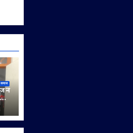
समाज
ज ने