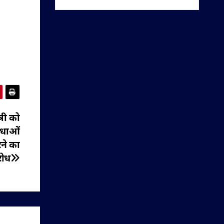
त्री को
विधाओं
रने का
रोध