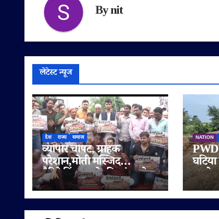
By
nit
लेटेस्ट न्यूज
देश
राज्य
समाज
NATION
व्यापार चौपट, ग्राहक
PWD क
परेशान,मोती मस्जिद
घटिया 
बैरिकेडिंग हटाने की मांग को
आरोप,
लेकर सड़क पर उतरे व्यापारी
पर दोब
समझौत