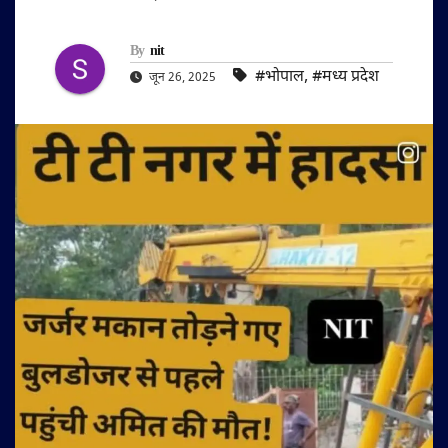
By
nit
#भोपाल
,
#मध्य प्रदेश
जून 26, 2025