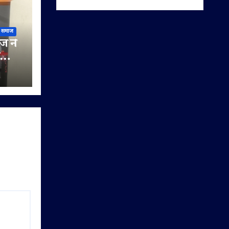
समाज
ज ने