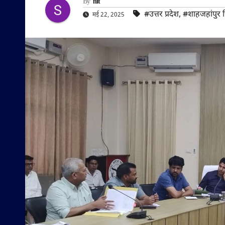
By
nit
#उत्तर प्रदेश
,
#शाहजहांपुर 
मई 22, 2025