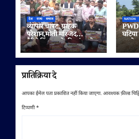
देश
राज्य
समाज
NATION
व्यापार चौपट, ग्राहक
PWD क
परेशान,मोती मस्जिद
घटिया 
बैरिकेडिंग हटाने की मांग को
आरोप,
लेकर सड़क पर उतरे व्यापारी
पर दोब
समझौत
प्रातिक्रिया दे
आपका ईमेल पता प्रकाशित नहीं किया जाएगा.
आवश्यक फ़ील्ड चिह्न
टिप्पणी
*