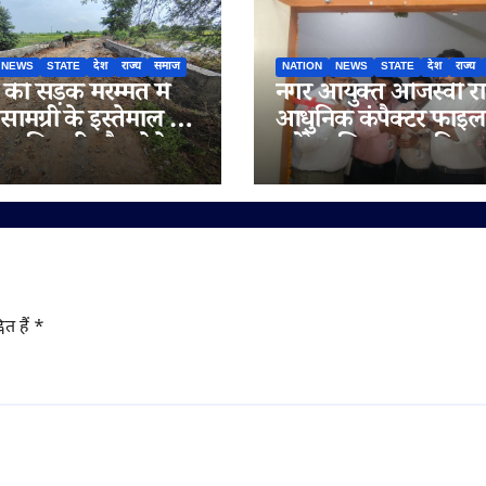
NEWS
STATE
देश
राज्य
समाज
NATION
NEWS
STATE
देश
राज्य
ी सड़क मरम्मत में
नगर आयुक्त ओजस्वी रा
सामग्री के इस्तेमाल के
आधुनिक कंपैक्टर फाइल
 अधिकारी मौन; ठेकेदार
स्टोरेज सिस्टम का किया
ारा गुणवत्ता से
शुभारंभ
ा करने का आरोप
ित हैं
*