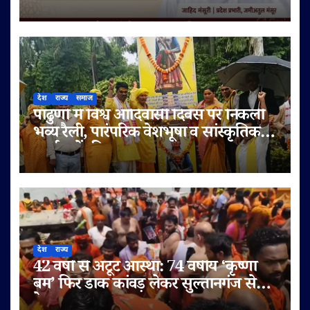
देश
राज्य
समाज
पांढुर्णा में विश्व आदिवासी दिवस पर निकली
भव्य रैली, पारंपरिक वेशभूषा व सांस्कृतिक
कार्यक्रमों की धूम
देश
राज्य
42 वर्षों से अटूट आस्था: 74 वर्षीय ‘कृष्णा
बम’ फिर डाक कांवड़ लेकर सुल्तानगंज से
देवघर रवाना