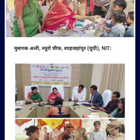
मुबारक अली, ब्यूरो चीफ, शाहजहांपुर (यूपी), NIT: