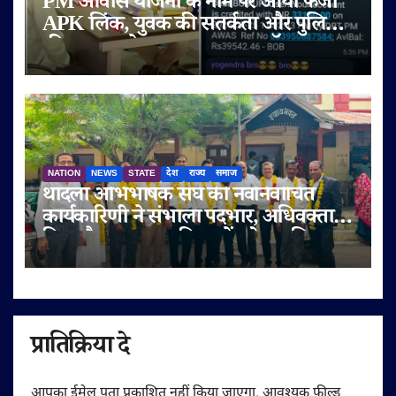
PM आवास योजना के नाम पर आया फर्जी
APK लिंक, युवक की सतर्कता और पुलिस
की तत्परता से टला बड़ा साइबर फ्रॉड
NATION
NEWS
STATE
देश
राज्य
समाज
थांदला अभिभाषक संघ की नवनिर्वाचित
कार्यकारिणी ने संभाला पदभार, अधिवक्ता
हित और पक्षकार सुविधाओं को प्राथमिकता
प्रातिक्रिया दे
आपका ईमेल पता प्रकाशित नहीं किया जाएगा.
आवश्यक फ़ील्ड