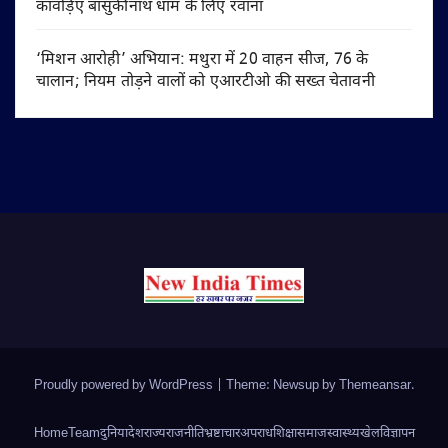
कांवड़िए बासुकीनाथ धाम के लिए रवाना
‘मिशन आरोही’ अभियान: मथुरा में 20 वाहन सीज, 76 के
चालान; नियम तोड़ने वालों को एआरटीओ की सख्त चेतावनी
Proudly powered by WordPress
|
Theme: Newsup by
Themeansar
.
Home
Team
दुनिया
देश
राज्य
राजनीति
भ्रष्टाचार
अपराध
शिक्षा
समाज
स्वास्थ्य
खेल
विज्ञापन