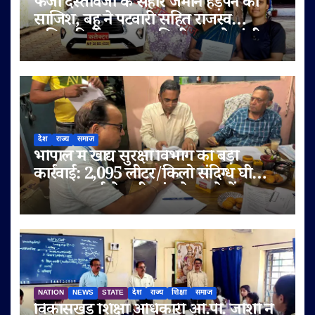
फर्जी दस्तावेजों के सहारे जमीन हड़पने की
साजिश, बहू ने पटवारी सहित राजस्व
अधिकारियों पर लगाए मिलीभगत के गंभीर
आरोप
देश
राज्य
समाज
भोपाल में खाद्य सुरक्षा विभाग की बड़ी
कार्रवाई: 2,095 लीटर/किलो संदिग्ध घी
जब्त, सप्लाई चेन भी जांच के दायरे में
NATION
NEWS
STATE
देश
राज्य
शिक्षा
समाज
विकासखंड शिक्षा अधिकारी ओ.पी. जोशी ने