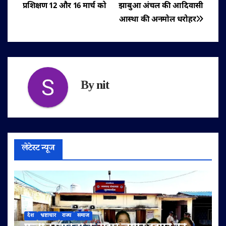
नेविगेशन
प्रशिक्षण 12 और 16 मार्च को
झाबुआ अंचल की आदिवासी
आस्था की अनमोल धरोहर
By
nit
लेटेस्ट न्यूज
देश
भ्रष्टाचार
राज्य
समाज