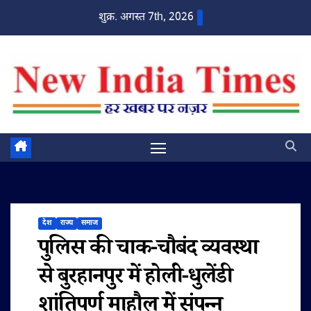
Skip
शुक्र. अगस्त 7th, 2026
to
content
देश
राज्य
समाज
पुलिस की चाक-चौबंद व्यवस्था
से बुरहानपुर में होली-धुलेंडी
शांतिपूर्ण माहौल में संपन्न