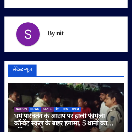
By
nit
लेटेस्ट न्यूज
NATION
NEWS
STATE
देश
राज्य
समाज
धर्म परिवर्तन के आरोप पर होली फैमिली
कॉन्वेंट स्कूल के बाहर हंगामा, 5 थानों का
पुलिस बल तैनात