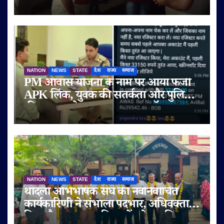
NATION
NEWS
STATE
देश
राज्य
समाज
PM आवास योजना के नाम पर आया फर्जी
APK लिंक, युवक की सतर्कता और पुलिस
की तत्परता से टला बड़ा साइबर फ्रॉड
NATION
NEWS
STATE
देश
राज्य
समाज
थांदला अभिभाषक संघ की नवनिर्वाचित
कार्यकारिणी ने संभाला पदभार, अधिवक्ता
हित और पक्षकार सुविधाओं को प्राथमिकता