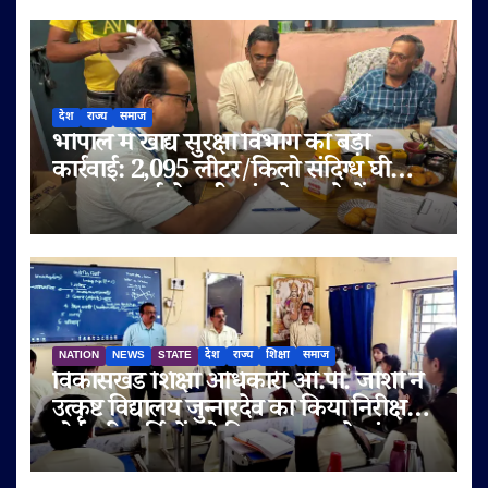
देश
राज्य
समाज
भोपाल में खाद्य सुरक्षा विभाग की बड़ी
कार्रवाई: 2,095 लीटर/किलो संदिग्ध घी
जब्त, सप्लाई चेन भी जांच के दायरे में
NATION
NEWS
STATE
देश
राज्य
शिक्षा
समाज
विकासखंड शिक्षा अधिकारी ओ.पी. जोशी ने
उत्कृष्ट विद्यालय जुन्नारदेव का किया निरीक्षण,
बोर्ड परीक्षार्थियों को दिए सफलता के मंत्र