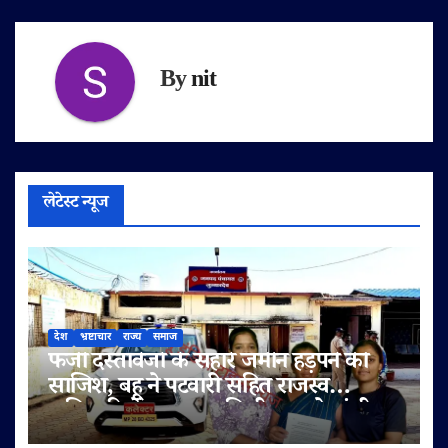
By
nit
लेटेस्ट न्यूज
देश
भ्रष्टाचार
राज्य
समाज
फर्जी दस्तावेजों के सहारे जमीन हड़पने की
साजिश, बहू ने पटवारी सहित राजस्व
अधिकारियों पर लगाए मिलीभगत के गंभीर
आरोप