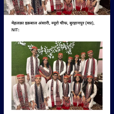
मेहलक़ा इक़बाल अंसारी, ब्यूरो चीफ, बुरहानपुर (मप्र),
NIT: