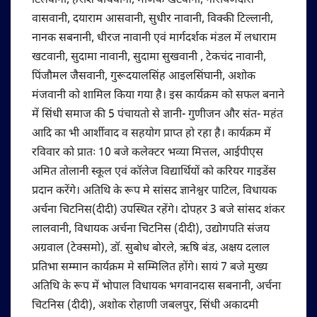
टिलवानी, हरीश वाधवानी, माणक खटवानी, नारायणदास
वासवानी, दयाराम आसवानी, सुधीर नावानी, विक्‍की टिल्‍लानी,
नानक सबनानी, धीरज नावानी एवं मार्गदर्शक मंडल में लधाराम
खटवानी, सुदामा नावानी, सुदामा सुखवानी , टेकचंद नावानी,
पिंजौमल जैसवानी, गुरूदयालसिंह आइलसिंघानी, अशोक
मंजवानी को शामिल किया गया है। इस कार्यक्रम को सफल बनाने
में सिंधी समाज की 5 पंचायतो से ज्ञानी- गुणीजन और संत- महंत
आदि का भी आर्शीवाद व सहयोग प्राप्‍त हो रहा है। कार्यक्रम में
रविवार को प्रातः 10 बजे कलेक्टर भव्या मित्तल, आईपीएस
अमित तोलानी स्कूल एवं कॉलेज विद्यार्थियों को करियर गाइडेंस
प्रदान करेंगे। अतिथि के रूप मे सांसद ज्ञानेश्वर पाटिल, विधायक
अर्चना चिटनिस(दीदी) उपस्थित रहेंगे। दोपहर 3 बजे सांसद शंकर
लालवानी, विधायक अर्चना चिटनिस (दीदी), उद्योगपति संजय
अग्रवाल (टेक्समो), डॉ. सुबोध बोरले, ऋषि बंड, अक्षय दलाल
प्रतिभा सम्मान कार्यक्रम मे सम्मिलित होंगे। सायं 7 बजे मुख्य
अतिथि के रूप में भोपाल विधायक भगवानदास सबनानी, अर्चना
चिटनिस (दीदी), अशोक रोहाणी जबलपुर, सिंधी अकादमी