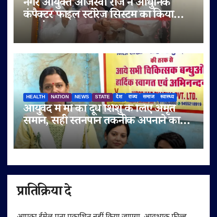
नगर आयुक्त ओजस्वी राज ने आधुनिक
कंपैक्टर फाइल स्टोरेज सिस्टम का किया
शुभारंभ
HEALTH
NATION
NEWS
STATE
देश
राज्य
समाज
स्वास्थ्य
आयुर्वेद में माँ का दूध शिशु के लिए अमृत
समान, सही स्तनपान तकनीक अपनाने का
आह्वान
प्रातिक्रिया दे