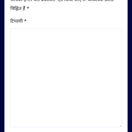
आपका ईमेल पता प्रकाशित नहीं किया जाएगा.
आवश्यक फ़ील्ड
चिह्नित हैं
*
टिप्पणी
*