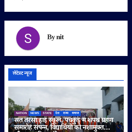
By
nit
लेटेस्ट न्यूज
NATION
NEWS
STATE
देश
राज्य
समाज
संत तेरेसा हाई स्कूल, पंचकुई में शपथ ग्रहण
समारोह संपन्न, विद्यार्थियों को नशामुक्त