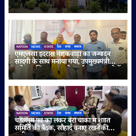
जीवन का दिया संदेश
NATION
NEWS
STATE
देश
राज्य
समाज
एमएलसी इदरीस नाईकवाड़ी का जन्मदिन
सादगी के साथ मनाया गया, उपमुख्यमंत्री
सुनेत्रा अजित पवार समेत कई गणमान्य लोगों
ने दी शुभकामनाएं
NATION
NEWS
STATE
देश
राज्य
समाज
चेहल्लुम पर्व को लेकर बेरी चौकी में शांति
समिति की बैठक, सौहार्द बनाए रखने की