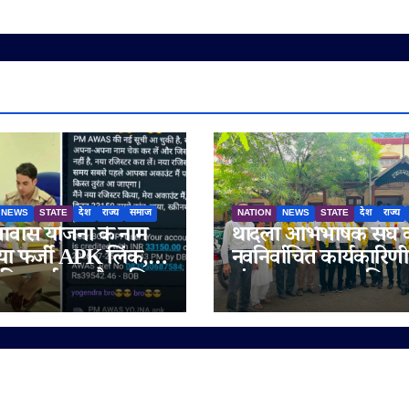
NEWS
STATE
देश
राज्य
समाज
NATION
NEWS
STATE
देश
राज्य
ास योजना के नाम
थांदला अभिभाषक संघ 
ा फर्जी APK लिंक,
नवनिर्वाचित कार्यकारिणी
की सतर्कता और पुलिस
संभाला पदभार, अधिवक्
परता से टला बड़ा
हित और पक्षकार सुविध
फ्रॉड
को प्राथमिकता