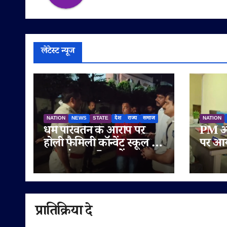
लेटेस्ट न्यूज
NATION
NEWS
STATE
देश
राज्य
समाज
NATION
धर्म परिवर्तन के आरोप पर
PM आव
होली फैमिली कॉन्वेंट स्कूल के
पर आय
बाहर हंगामा, 5 थानों का
युवक 
पुलिस बल तैनात
की तत्
साइबर 
प्रातिक्रिया दे