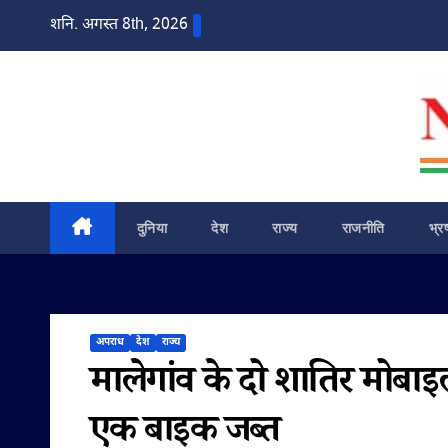
Skip
शनि. अगस्त 8th, 2026
to
content
दुनिया
देश
राज्य
राजनीति
भ्र
अपराध
देश
राज्य
मालेगांव के दो शातिर मोब
एक बाइक जब्त