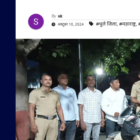
By
nit
#धुले जिला
,
#महाराष्ट्र
,
अक्टूबर 10, 2024