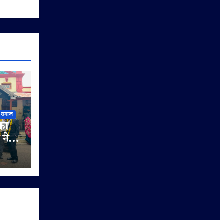
समाज
की
 ने
ता
ाओं