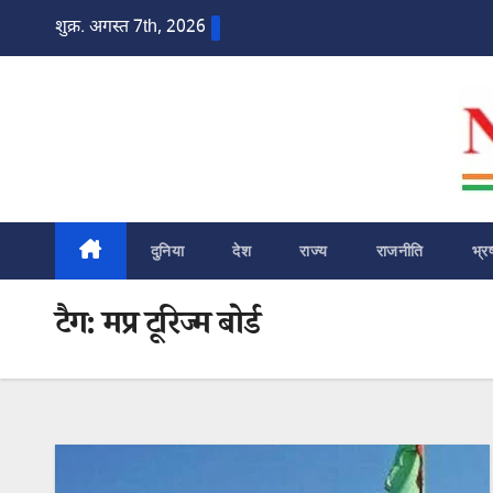
Skip
शुक्र. अगस्त 7th, 2026
to
content
दुनिया
देश
राज्य
राजनीति
भ्र
टैग:
मप्र टूरिज्म बोर्ड