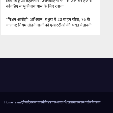
शिवमय हुआ कहलगांव: उत्तरवाहिनी गंगा से जल भर हजारों
कांवड़िए बासुकीनाथ धाम के लिए रवाना
‘मिशन आरोही’ अभियान: मथुरा में 20 वाहन सीज, 76 के
चालान; नियम तोड़ने वालों को एआरटीओ की सख्त चेतावनी
Home
Team
दुनिया
देश
राज्य
राजनीति
भ्रष्टाचार
अपराध
शिक्षा
समाज
स्वास्थ्य
खेल
विज्ञापन