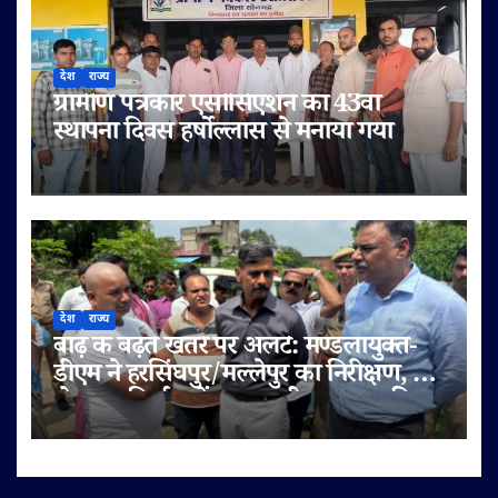
देश
राज्य
ग्रामीण पत्रकार एसोसिएशन का 43वां
स्थापना दिवस हर्षोल्लास से मनाया गया
देश
राज्य
बाढ़ के बढ़ते खतरे पर अलर्ट: मण्डलायुक्त-
डीएम ने हरसिंघपुर/मल्लेपुर का निरीक्षण, 6
लेन पुल निर्माण में लापरवाही पर FIR की
चेतावनी