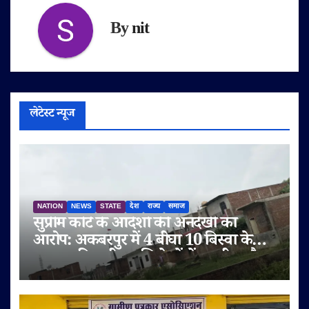
By
nit
लेटेस्ट न्यूज
NATION
NEWS
STATE
देश
राज्य
समाज
सुप्रीम कोर्ट के आदेशों की अनदेखी का
आरोप: अकबरपुर में 4 बीघा 10 बिस्वा के
तालाब की जमीन अभिलेखों में बदली, अवैध
प्लॉटिंग का भी दावा