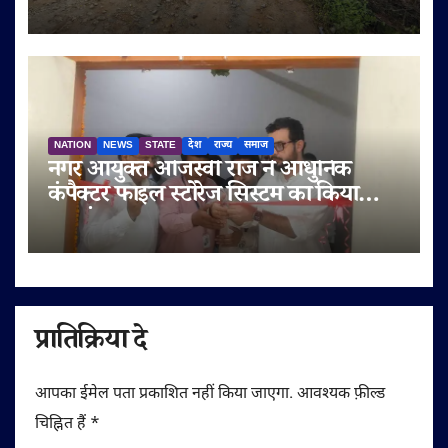
पर दोबारा गुणवत्ता से समझौता करने का
आरोप
NATION
NEWS
STATE
देश
राज्य
समाज
नगर आयुक्त ओजस्वी राज ने आधुनिक
कंपैक्टर फाइल स्टोरेज सिस्टम का किया
शुभारंभ
प्रातिक्रिया दे
आपका ईमेल पता प्रकाशित नहीं किया जाएगा.
आवश्यक फ़ील्ड
चिह्नित हैं
*