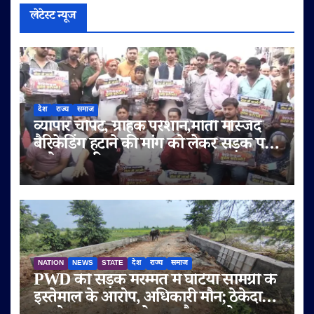
लेटेस्ट न्यूज
देश
राज्य
समाज
व्यापार चौपट, ग्राहक परेशान,मोती मस्जिद
बैरिकेडिंग हटाने की मांग को लेकर सड़क पर
उतरे व्यापारी
NATION
NEWS
STATE
देश
राज्य
समाज
PWD की सड़क मरम्मत में घटिया सामग्री के
इस्तेमाल के आरोप, अधिकारी मौन; ठेकेदार