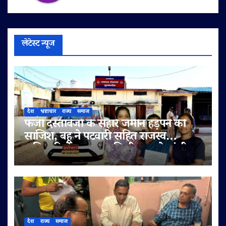
लेटेस्ट न्यूज
देश
भ्रष्टाचार
राज्य
समाज
फर्जी दस्तावेजों के सहारे जमीन हड़पने की
साजिश, बहू ने पटवारी सहित राजस्व
अधिकारियों पर लगाए मिलीभगत के गंभीर
आरोप
देश
राज्य
समाज