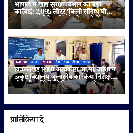
भोपाल में खाद्य सुरक्षा विभाग की बड़ी
कार्रवाई: 2,095 लीटर/किलो संदिग्ध घी
जब्त, सप्लाई चेन भी जांच के दायरे में
NATION
NEWS
STATE
देश
राज्य
शिक्षा
समाज
विकासखंड शिक्षा अधिकारी ओ.पी. जोशी ने
उत्कृष्ट विद्यालय जुन्नारदेव का किया निरीक्षण,
बोर्ड परीक्षार्थियों को दिए सफलता के मंत्र
प्रातिक्रिया दे