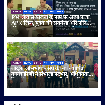
NATION
NEWS
STATE
देश
राज्य
समाज
PM आवास योजना के नाम पर आया फर्जी
APK लिंक, युवक की सतर्कता और पुलिस
की तत्परता से टला बड़ा साइबर फ्रॉड
NATION
NEWS
STATE
देश
राज्य
समाज
थांदला अभिभाषक संघ की नवनिर्वाचित
कार्यकारिणी ने संभाला पदभार, अधिवक्ता
हित और पक्षकार सुविधाओं को प्राथमिकता