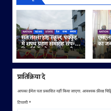
NATION
NEWS
STATE
देश
राज्य
समाज
NATION
संत तेरेसा हाई स्कूल, पंचकुई
एमएलस
में शपथ ग्रहण समारोह संपन्न,
का जन
विद्यार्थियों को नशामुक्त जीवन
मनाया 
का दिया संदेश
सुनेत्
गणमान्
शुभका
प्रातिक्रिया दे
आपका ईमेल पता प्रकाशित नहीं किया जाएगा.
आवश्यक फ़ील्ड चिह्न
टिप्पणी
*