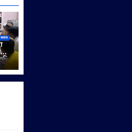
समाज
ी
ी
े की