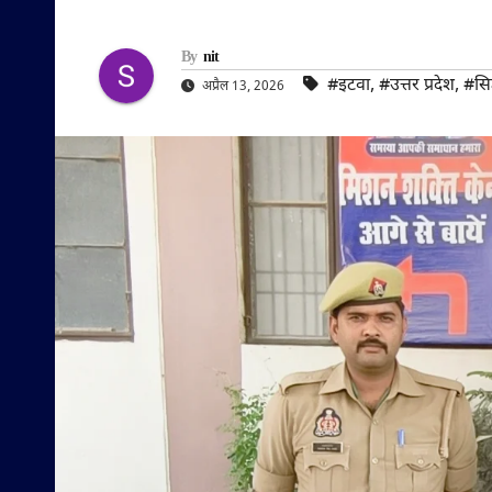
By
nit
#इटवा
,
#उत्तर प्रदेश
,
#सिद
अप्रैल 13, 2026