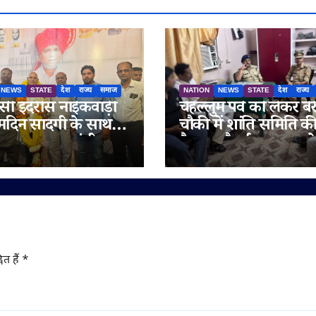
NEWS
STATE
देश
राज्य
समाज
NATION
NEWS
STATE
देश
राज्य
ी इदरीस नाईकवाड़ी
चेहल्लुम पर्व को लेकर बेर
्मदिन सादगी के साथ
चौकी में शांति समिति क
गया, उपमुख्यमंत्री
बैठक, सौहार्द बनाए रखन
रा अजित पवार समेत कई
अपील
य लोगों ने दी
मनाएं
ित हैं
*