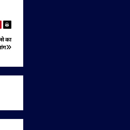
दसे का
ांग