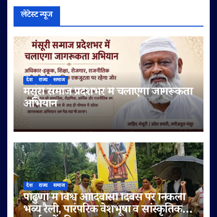
लेटेस्ट न्यूज
देश
राज्य
समाज
मंसूरी समाज प्रदेशभर में चलाएगा जागरूकता
अभियान
देश
राज्य
समाज
पांढुर्णा में विश्व आदिवासी दिवस पर निकली
भव्य रैली, पारंपरिक वेशभूषा व सांस्कृतिक