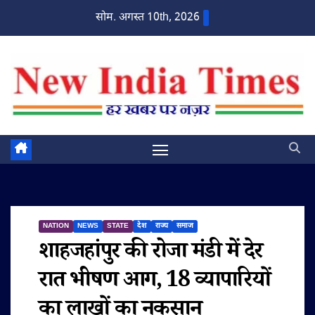
Skip
सोम. अगस्त 10th, 2026
to
content
NATION
NEWS
STATE
देश
राज्य
समाज
शाहजहांपुर की रोजा मंडी में देर
रात भीषण आग, 18 व्यापारियों
का लाखों का नुकसान