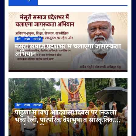
देश
राज्य
समाज
मंसूरी समाज प्रदेशभर में चलाएगा जागरूकता
अभियान
देश
राज्य
समाज
पांढुर्णा में विश्व आदिवासी दिवस पर निकली
भव्य रैली, पारंपरिक वेशभूषा व सांस्कृतिक
कार्यक्रमों की धूम