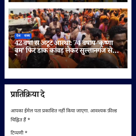
देश
राज्य
42 वर्षों से अटूट आस्था: 74 वर्षीय ‘कृष्णा
बम’ फिर डाक कांवड़ लेकर सुल्तानगंज से
देवघर रवाना
प्रातिक्रिया दे
आपका ईमेल पता प्रकाशित नहीं किया जाएगा.
आवश्यक फ़ील्ड
चिह्नित हैं
*
टिप्पणी
*