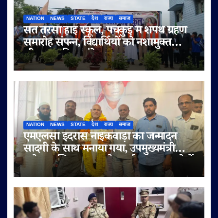
NATION
NEWS
STATE
देश
राज्य
समाज
संत तेरेसा हाई स्कूल, पंचकुई में शपथ ग्रहण
समारोह संपन्न, विद्यार्थियों को नशामुक्त
जीवन का दिया संदेश
NATION
NEWS
STATE
देश
राज्य
समाज
एमएलसी इदरीस नाईकवाड़ी का जन्मदिन
सादगी के साथ मनाया गया, उपमुख्यमंत्री
सुनेत्रा अजित पवार समेत कई गणमान्य लोगों
ने दी शुभकामनाएं