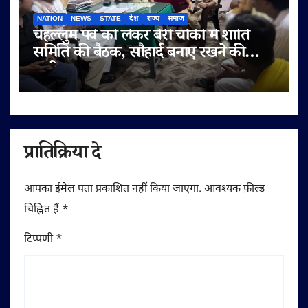
NATION
NEWS
STATE
देश
राज्य
समाज
चेहल्लुम पर्व को लेकर बेरी चौकी में शांति
समिति की बैठक, सौहार्द बनाए रखने की
अपील
प्रातिक्रिया दे
आपका ईमेल पता प्रकाशित नहीं किया जाएगा.
आवश्यक फ़ील्ड
चिह्नित हैं
*
टिप्पणी
*