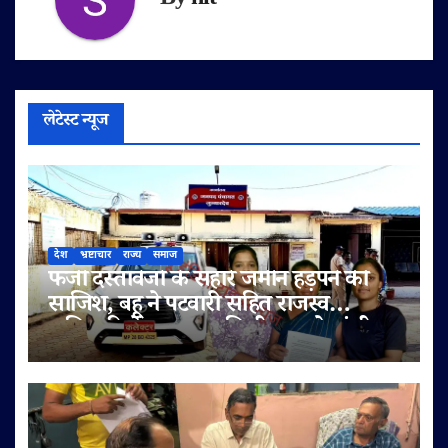
By
nit
लेटेस्ट न्यूज
देश
भ्रष्टाचार
राज्य
समाज
फर्जी दस्तावेजों के सहारे जमीन हड़पने की
साजिश, बहू ने पटवारी सहित राजस्व
अधिकारियों पर लगाए मिलीभगत के गंभीर
आरोप