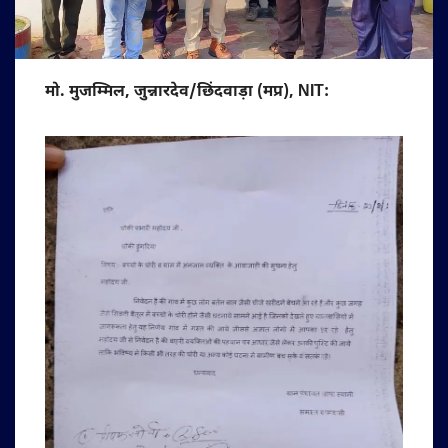
मो. मुजम्मिल, जुन्नारदेव/छिंदवाड़ा (मप्र), NIT: