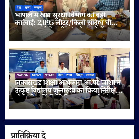
देश
राज्य
समाज
भोपाल में खाद्य सुरक्षा विभाग की बड़ी
कार्रवाई: 2,095 लीटर/किलो संदिग्ध घी
जब्त, सप्लाई चेन भी जांच के दायरे में
NATION
NEWS
STATE
देश
राज्य
शिक्षा
समाज
विकासखंड शिक्षा अधिकारी ओ.पी. जोशी ने
उत्कृष्ट विद्यालय जुन्नारदेव का किया निरीक्षण,
बोर्ड परीक्षार्थियों को दिए सफलता के मंत्र
प्रातिक्रिया दे