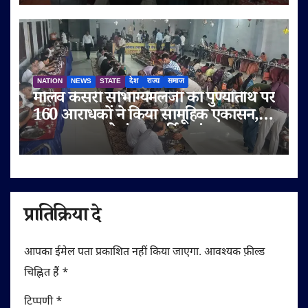
NATION
NEWS
STATE
देश
राज्य
समाज
मालव केसरी सौभाग्यमलजी की पुण्यतिथि पर
160 आराधकों ने किया सामूहिक एकासन,
तप-आराधना से गूंजा चतुर्विध संघ
प्रातिक्रिया दे
आपका ईमेल पता प्रकाशित नहीं किया जाएगा.
आवश्यक फ़ील्ड
चिह्नित हैं
*
टिप्पणी
*