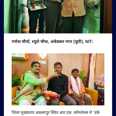
गणेश मौर्या, ब्यूरो चीफ, अंबेडकर नगर (यूपी), NIT:
जिला मुख्यालय अकबरपुर स्थित आर.एस. कॉम्प्लेक्स में ‘डंके