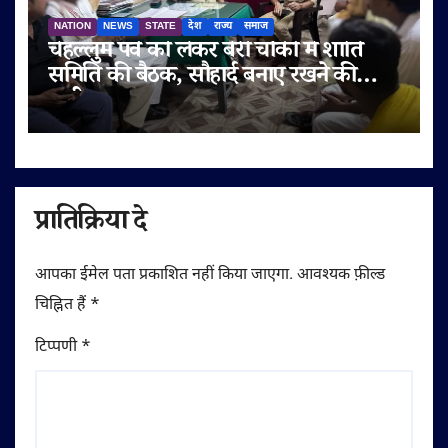
NATION
NEWS
STATE
देश
राज्य
समाज
चेहल्लुम पर्व को लेकर बेरी चौकी में शांति
समिति की बैठक, सौहार्द बनाए रखने की
अपील
प्रातिक्रिया दे
आपका ईमेल पता प्रकाशित नहीं किया जाएगा.
आवश्यक फ़ील्ड
चिह्नित हैं
*
टिप्पणी
*