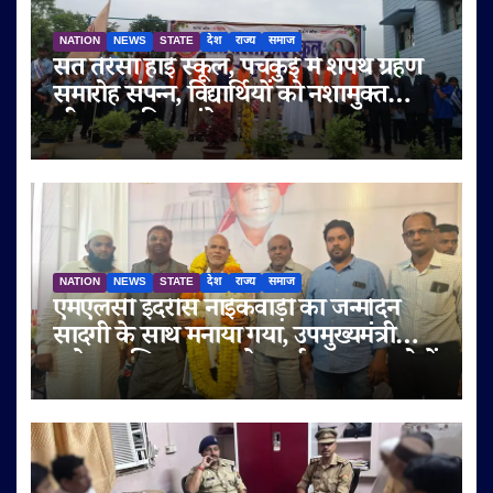
NATION
NEWS
STATE
देश
राज्य
समाज
संत तेरेसा हाई स्कूल, पंचकुई में शपथ ग्रहण
समारोह संपन्न, विद्यार्थियों को नशामुक्त
जीवन का दिया संदेश
NATION
NEWS
STATE
देश
राज्य
समाज
एमएलसी इदरीस नाईकवाड़ी का जन्मदिन
सादगी के साथ मनाया गया, उपमुख्यमंत्री
सुनेत्रा अजित पवार समेत कई गणमान्य लोगों
ने दी शुभकामनाएं