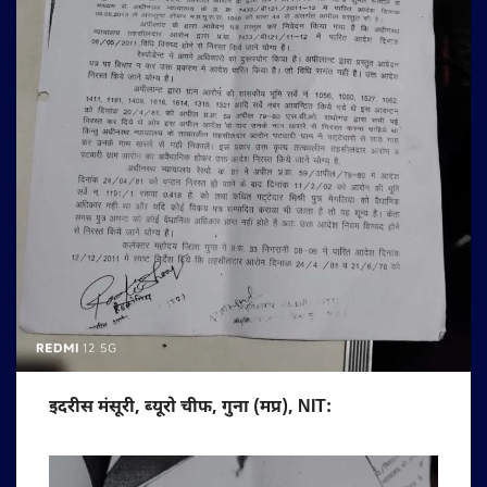
इदरीस मंसूरी, ब्यूरो चीफ, गुना (मप्र), NIT: