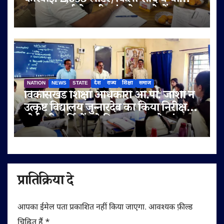
कार्रवाई: 2,095 लीटर/किलो संदिग्ध घी
जब्त, सप्लाई चेन भी जांच के दायरे में
NATION
NEWS
STATE
देश
राज्य
शिक्षा
समाज
विकासखंड शिक्षा अधिकारी ओ.पी. जोशी ने
उत्कृष्ट विद्यालय जुन्नारदेव का किया निरीक्षण,
बोर्ड परीक्षार्थियों को दिए सफलता के मंत्र
प्रातिक्रिया दे
आपका ईमेल पता प्रकाशित नहीं किया जाएगा.
आवश्यक फ़ील्ड
चिह्नित हैं
*