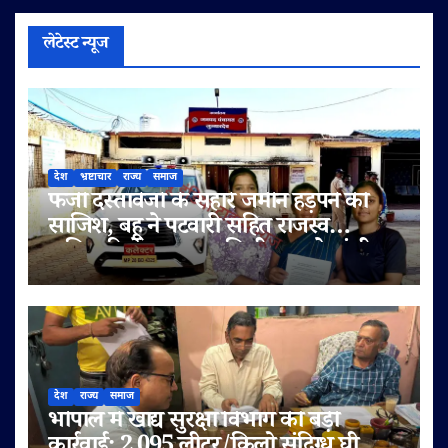
लेटेस्ट न्यूज
देश
भ्रष्टाचार
राज्य
समाज
फर्जी दस्तावेजों के सहारे जमीन हड़पने की
साजिश, बहू ने पटवारी सहित राजस्व
अधिकारियों पर लगाए मिलीभगत के गंभीर
आरोप
देश
राज्य
समाज
भोपाल में खाद्य सुरक्षा विभाग की बड़ी