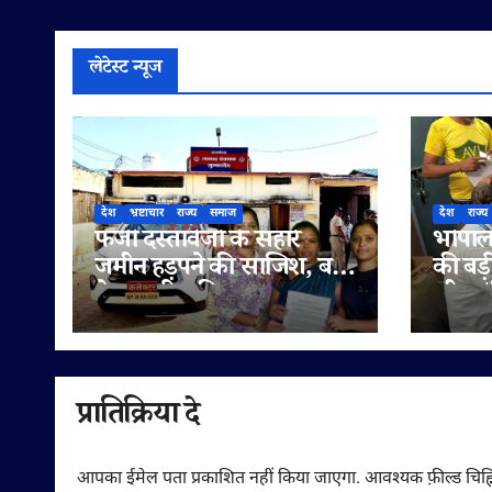
लेटेस्ट न्यूज
देश
भ्रष्टाचार
राज्य
समाज
देश
राज्य
फर्जी दस्तावेजों के सहारे
भोपाल 
जमीन हड़पने की साजिश, बहू
की बड़
ने पटवारी सहित राजस्व
लीटर/क
अधिकारियों पर लगाए
सप्लाई
मिलीभगत के गंभीर आरोप
में
प्रातिक्रिया दे
आपका ईमेल पता प्रकाशित नहीं किया जाएगा.
आवश्यक फ़ील्ड चिह्न