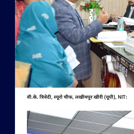
वी.के. त्रिवेदी, ब्यूरो चीफ, लखीमपुर खीरी (यूपी), NIT: