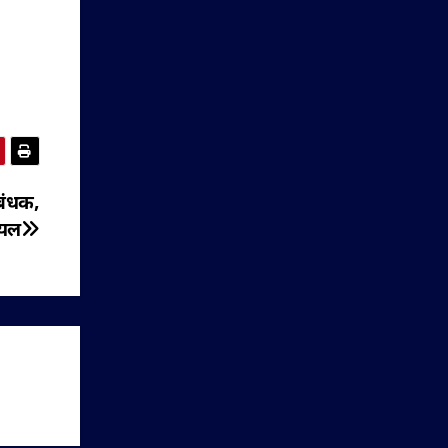
बंधक,
ायल