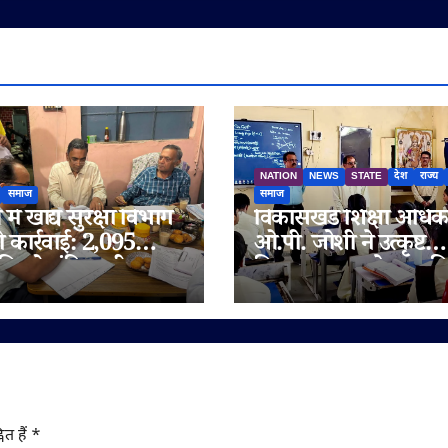
NATION
NEWS
STATE
देश
राज्य
समाज
समाज
में खाद्य सुरक्षा विभाग
विकासखंड शिक्षा अधिक
ी कार्रवाई: 2,095
ओ.पी. जोशी ने उत्कृष्ट
िलो संदिग्ध घी जब्त,
विद्यालय जुन्नारदेव का क
 चेन भी जांच के दायरे
निरीक्षण, बोर्ड परीक्षार्थि
दिए सफलता के मंत्र
ित हैं
*