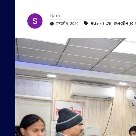
By
nit
#उत्तर प्रदेश
,
#लखीमपुर ख
जनवरी 5, 2026