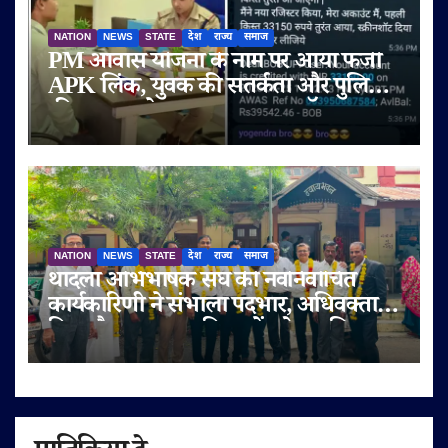
NATION
NEWS
STATE
देश
राज्य
समाज
PM आवास योजना के नाम पर आया फर्जी
APK लिंक, युवक की सतर्कता और पुलिस
की तत्परता से टला बड़ा साइबर फ्रॉड
NATION
NEWS
STATE
देश
राज्य
समाज
थांदला अभिभाषक संघ की नवनिर्वाचित
कार्यकारिणी ने संभाला पदभार, अधिवक्ता
हित और पक्षकार सुविधाओं को प्राथमिकता