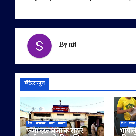
नेविगेशन
By
nit
लेटेस्ट न्यूज
देश
भ्रष्टाचार
राज्य
समाज
देश
राज्य
फर्जी दस्तावेजों के सहारे
भोपाल 