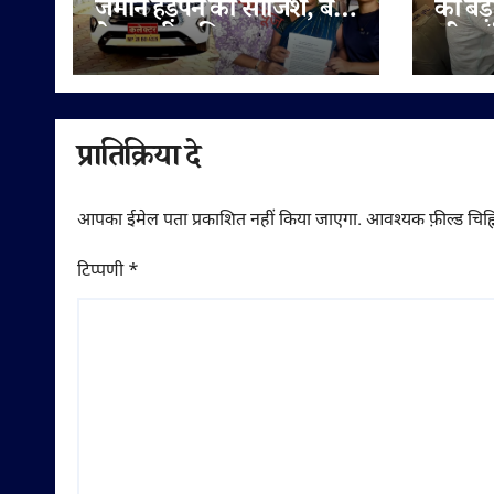
जमीन हड़पने की साजिश, बहू
की बड़
ने पटवारी सहित राजस्व
लीटर/क
अधिकारियों पर लगाए
सप्लाई
मिलीभगत के गंभीर आरोप
में
प्रातिक्रिया दे
आपका ईमेल पता प्रकाशित नहीं किया जाएगा.
आवश्यक फ़ील्ड चिह्न
टिप्पणी
*