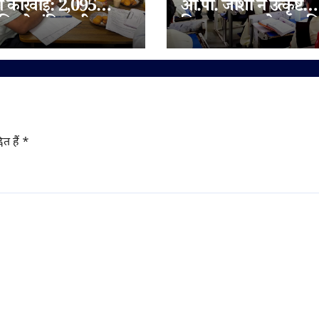
ी कार्रवाई: 2,095
ओ.पी. जोशी ने उत्कृष्ट
िलो संदिग्ध घी जब्त,
विद्यालय जुन्नारदेव का क
 चेन भी जांच के दायरे
निरीक्षण, बोर्ड परीक्षार्थि
दिए सफलता के मंत्र
ित हैं
*