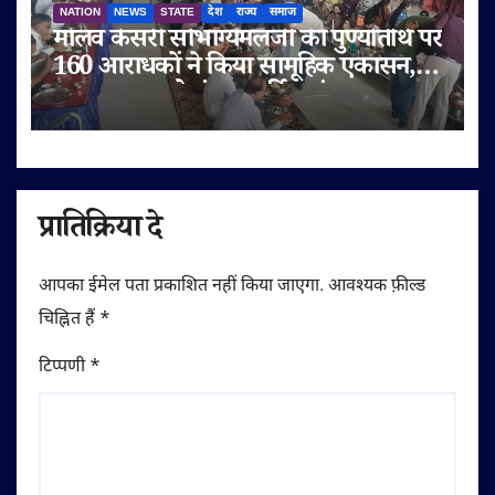
NATION
NEWS
STATE
देश
राज्य
समाज
मालव केसरी सौभाग्यमलजी की पुण्यतिथि पर
160 आराधकों ने किया सामूहिक एकासन,
तप-आराधना से गूंजा चतुर्विध संघ
प्रातिक्रिया दे
आपका ईमेल पता प्रकाशित नहीं किया जाएगा.
आवश्यक फ़ील्ड
चिह्नित हैं
*
टिप्पणी
*