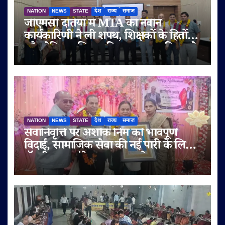
NATION
NEWS
STATE
देश
राज्य
समाज
जीएमसी दतिया में MTA की नवीन
कार्यकारिणी ने ली शपथ, शिक्षकों के हितों
और मेडिकल शिक्षा की गुणवत्ता पर दिया जोर
NATION
NEWS
STATE
देश
राज्य
समाज
सेवानिवृत्ति पर अशोक निम को भावपूर्ण
विदाई, सामाजिक सेवा की नई पारी के लिए
डॉ. बी.आर. अंबेडकर सम्मान से नवाजा