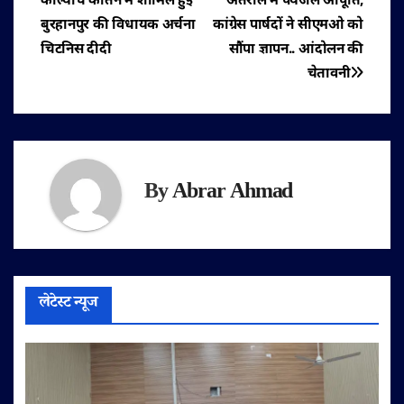
काल्याचे कीर्तन में शामिल हुईं
अंतराल में पेयजल आपूर्ति,
नेविगेशन
बुरहानपुर की विधायक अर्चना
कांग्रेस पार्षदों ने सीएमओ को
चिटनिस दीदी
सौंपा ज्ञापन.. आंदोलन की
चेतावनी
By
Abrar Ahmad
लेटेस्ट न्यूज