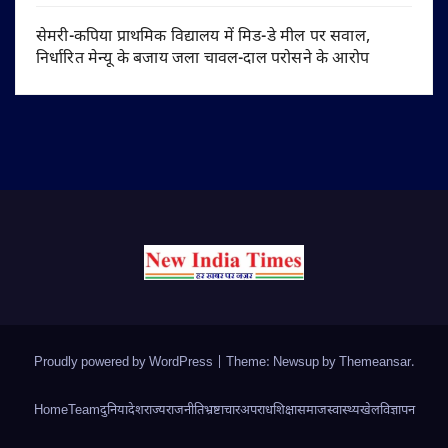
सेमरी-कपिया प्राथमिक विद्यालय में मिड-डे मील पर सवाल,
निर्धारित मेन्यू के बजाय जला चावल-दाल परोसने के आरोप
Proudly powered by WordPress
|
Theme: Newsup by
Themeansar
.
Home
Team
दुनिया
देश
राज्य
राजनीति
भ्रष्टाचार
अपराध
शिक्षा
समाज
स्वास्थ्य
खेल
विज्ञापन