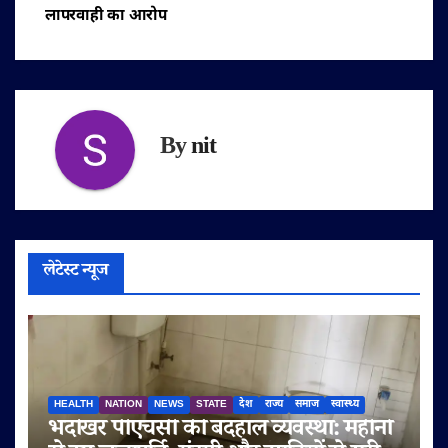
लापरवाही का आरोप
By
nit
लेटेस्ट न्यूज
HEALTH
NATION
NEWS
STATE
देश
राज्य
समाज
स्वास्थ्य
भदोखर पीएचसी की बदहाल व्यवस्था: महीनों