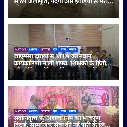
से ठप जलापूर्ति, गंदगी और झाड़ियों से मरीज
परेशान
NATION
NEWS
STATE
देश
राज्य
समाज
जीएमसी दतिया में MTA की नवीन
कार्यकारिणी ने ली शपथ, शिक्षकों के हितों
और मेडिकल शिक्षा की गुणवत्ता पर दिया जोर
NATION
NEWS
STATE
देश
राज्य
समाज
सेवानिवृत्ति पर अशोक निम को भावपूर्ण
विदाई, सामाजिक सेवा की नई पारी के लिए