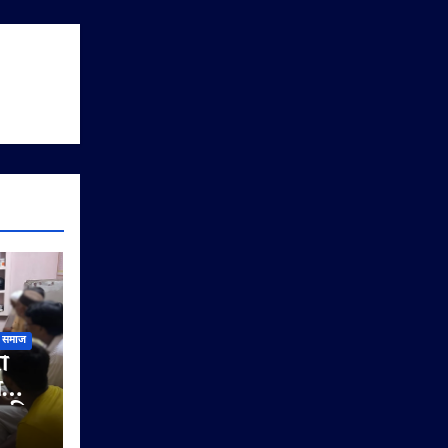
समाज
ी
ी
े की