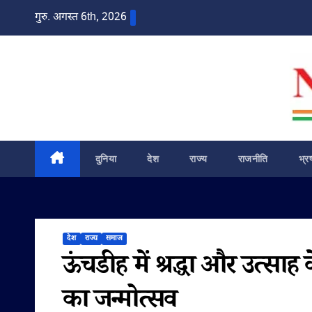
Skip
गुरु. अगस्त 6th, 2026
to
content
दुनिया
देश
राज्य
राजनीति
भ्र
देश
राज्य
समाज
ऊंचडीह में श्रद्धा और उत्साह
का जन्मोत्सव