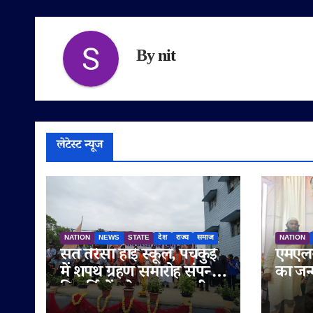
By
nit
लेटेस्ट न्यूज
NATION
NEWS
STATE
देश
राज्य
समाज
NATION
संत तेरेसा हाई स्कूल, पंचकुई
एमएलस
में शपथ ग्रहण समारोह संपन्न,
का जन
विद्यार्थियों को नशामुक्त जीवन
मनाया 
का दिया संदेश
सुनेत्