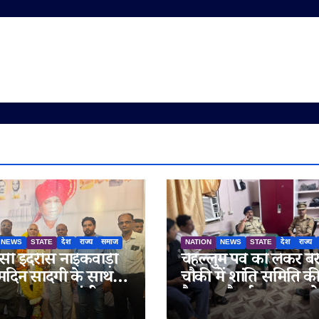
NEWS
STATE
देश
राज्य
समाज
NATION
NEWS
STATE
देश
राज्य
ी इदरीस नाईकवाड़ी
चेहल्लुम पर्व को लेकर बेर
्मदिन सादगी के साथ
चौकी में शांति समिति क
गया, उपमुख्यमंत्री
बैठक, सौहार्द बनाए रखन
रा अजित पवार समेत कई
अपील