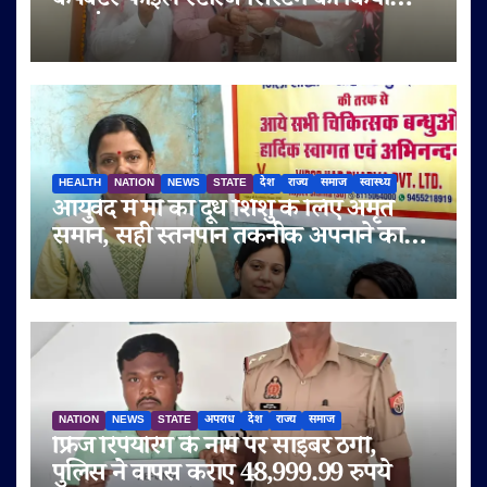
कंपैक्टर फाइल स्टोरेज सिस्टम का किया
शुभारंभ
HEALTH
NATION
NEWS
STATE
देश
राज्य
समाज
स्वास्थ्य
आयुर्वेद में माँ का दूध शिशु के लिए अमृत
समान, सही स्तनपान तकनीक अपनाने का
आह्वान
NATION
NEWS
STATE
अपराध
देश
राज्य
समाज
फ्रिज रिपेयरिंग के नाम पर साइबर ठगी,
पुलिस ने वापस कराए 48,999.99 रुपये