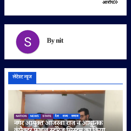
आरोप
By
nit
लेटेस्ट न्यूज
NATION
NEWS
STATE
देश
राज्य
समाज
नगर आयुक्त ओजस्वी राज ने आधुनिक