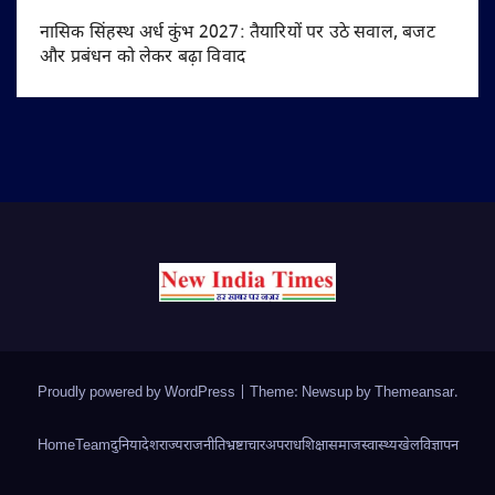
नासिक सिंहस्थ अर्ध कुंभ 2027: तैयारियों पर उठे सवाल, बजट
और प्रबंधन को लेकर बढ़ा विवाद
Proudly powered by WordPress
|
Theme: Newsup by
Themeansar
.
Home
Team
दुनिया
देश
राज्य
राजनीति
भ्रष्टाचार
अपराध
शिक्षा
समाज
स्वास्थ्य
खेल
विज्ञापन