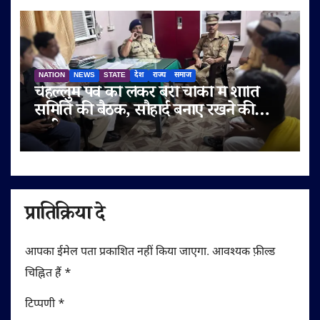
NATION
NEWS
STATE
देश
राज्य
समाज
चेहल्लुम पर्व को लेकर बेरी चौकी में शांति
समिति की बैठक, सौहार्द बनाए रखने की
अपील
प्रातिक्रिया दे
आपका ईमेल पता प्रकाशित नहीं किया जाएगा.
आवश्यक फ़ील्ड
चिह्नित हैं
*
टिप्पणी
*