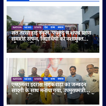
NATION
NEWS
STATE
देश
राज्य
समाज
संत तेरेसा हाई स्कूल, पंचकुई में शपथ ग्रहण
समारोह संपन्न, विद्यार्थियों को नशामुक्त
जीवन का दिया संदेश
NATION
NEWS
STATE
देश
राज्य
समाज
एमएलसी इदरीस नाईकवाड़ी का जन्मदिन
सादगी के साथ मनाया गया, उपमुख्यमंत्री
सुनेत्रा अजित पवार समेत कई गणमान्य लोगों
ने दी शुभकामनाएं