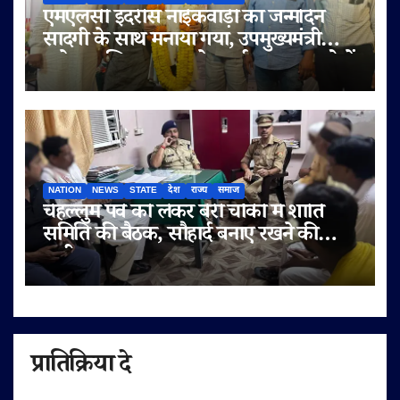
एमएलसी इदरीस नाईकवाड़ी का जन्मदिन
सादगी के साथ मनाया गया, उपमुख्यमंत्री
सुनेत्रा अजित पवार समेत कई गणमान्य लोगों
ने दी शुभकामनाएं
NATION
NEWS
STATE
देश
राज्य
समाज
चेहल्लुम पर्व को लेकर बेरी चौकी में शांति
समिति की बैठक, सौहार्द बनाए रखने की
अपील
प्रातिक्रिया दे