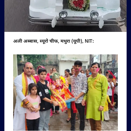
अली अब्बास, ब्यूरो चीफ, मथुरा (यूपी), NIT: