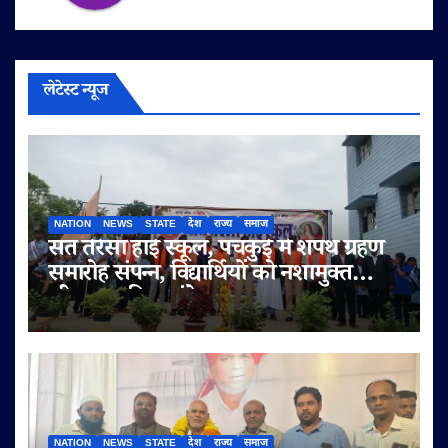
लेटेस्ट न्यूज
NATION
NEWS
STATE
देश
राज्य
समाज
संत तेरेसा हाई स्कूल, पंचकुई में शपथ ग्रहण
समारोह संपन्न, विद्यार्थियों को नशामुक्त
जीवन का दिया संदेश
NATION
NEWS
STATE
देश
राज्य
समाज