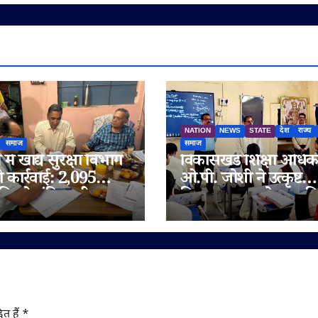
NATION
NEWS
STATE
देश
राज्य
समाज
समाज
में खाद्य सुरक्षा विभाग
विकासखंड शिक्षा अधिक
ी कार्रवाई: 2,095
ओ.पी. जोशी ने उत्कृष्ट
िलो संदिग्ध घी जब्त,
विद्यालय जुन्नारदेव का क
 चेन भी जांच के दायरे
निरीक्षण, बोर्ड परीक्षार्थि
दिए सफलता के मंत्र
ित हैं
*