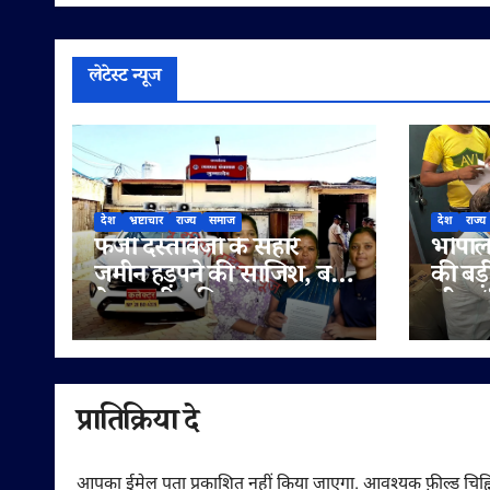
लेटेस्ट न्यूज
देश
भ्रष्टाचार
राज्य
समाज
देश
राज्य
फर्जी दस्तावेजों के सहारे
भोपाल 
जमीन हड़पने की साजिश, बहू
की बड़
ने पटवारी सहित राजस्व
लीटर/क
अधिकारियों पर लगाए
सप्लाई
मिलीभगत के गंभीर आरोप
में
प्रातिक्रिया दे
आपका ईमेल पता प्रकाशित नहीं किया जाएगा.
आवश्यक फ़ील्ड चिह्न