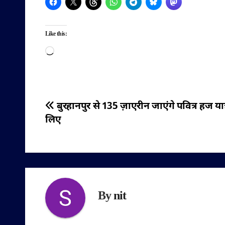
Like this:
Loading…
पोस्ट
बुरहानपुर से 135 ज़ाएरीन जाएंगे पवित्र हज यात्
लिए
नेविगेशन
By
nit