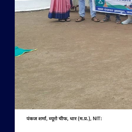
पंकज शर्मा, ब्यूरो चीफ, धार (म.प्र.), NIT: