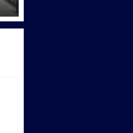
हिक
गूंजा