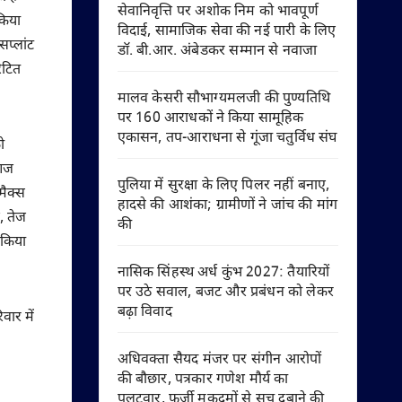
सेवानिवृत्ति पर अशोक निम को भावपूर्ण
किया
विदाई, सामाजिक सेवा की नई पारी के लिए
सप्लांट
डॉ. बी.आर. अंबेडकर सम्मान से नवाजा
ेटित
मालव केसरी सौभाग्यमलजी की पुण्यतिथि
पर 160 आराधकों ने किया सामूहिक
एकासन, तप-आराधना से गूंजा चतुर्विध संघ
ो
 आज
पुलिया में सुरक्षा के लिए पिलर नहीं बनाए,
मैक्स
हादसे की आशंका; ग्रामीणों ने जांच की मांग
, तेज
की
 किया
नासिक सिंहस्थ अर्ध कुंभ 2027: तैयारियों
पर उठे सवाल, बजट और प्रबंधन को लेकर
बढ़ा विवाद
वार में
अधिवक्ता सैयद मंजर पर संगीन आरोपों
की बौछार, पत्रकार गणेश मौर्य का
पलटवार, फर्जी मुकदमों से सच दबाने की