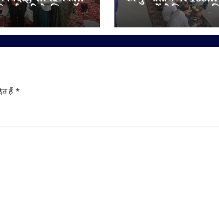
ी नई पारी के लिए डॉ.
आराधकों ने किया सामू
 अंबेडकर सम्मान से
एकासन, तप-आराधना से 
चतुर्विध संघ
ित हैं
*