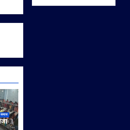
समाज
लजी