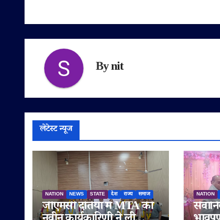
By
nit
लेटेस्ट न्यूज
NATION
NEWS
STATE
देश
राज्य
समाज
NATION
जीएमसी दतिया में MTA की
सेवानि
नवीन कार्यकारिणी ने ली
भावपूर