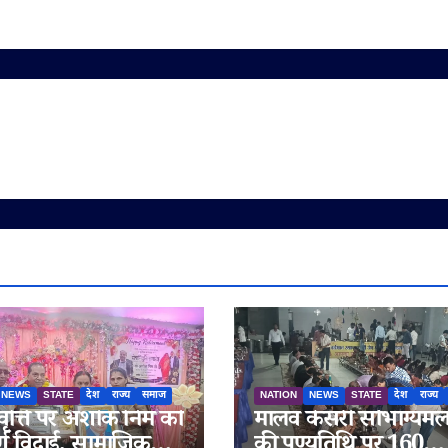
NEWS
STATE
देश
राज्य
समाज
NATION
NEWS
STATE
देश
राज्य
वृत्ति पर अशोक निम को
मालव केसरी सौभाग्यम
्ण विदाई, सामाजिक
की पुण्यतिथि पर 160