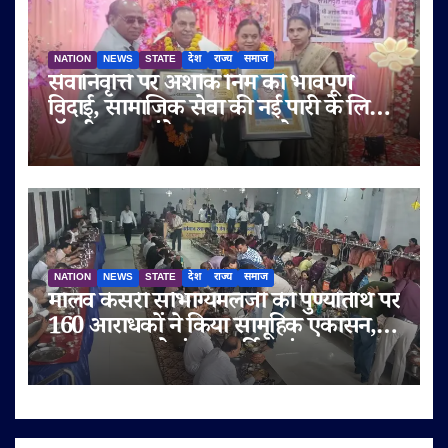
NATION
NEWS
STATE
देश
राज्य
समाज
सेवानिवृत्ति पर अशोक निम को भावपूर्ण
विदाई, सामाजिक सेवा की नई पारी के लिए
डॉ. बी.आर. अंबेडकर सम्मान से नवाजा
NATION
NEWS
STATE
देश
राज्य
समाज
मालव केसरी सौभाग्यमलजी की पुण्यतिथि पर
160 आराधकों ने किया सामूहिक एकासन,
तप-आराधना से गूंजा चतुर्विध संघ