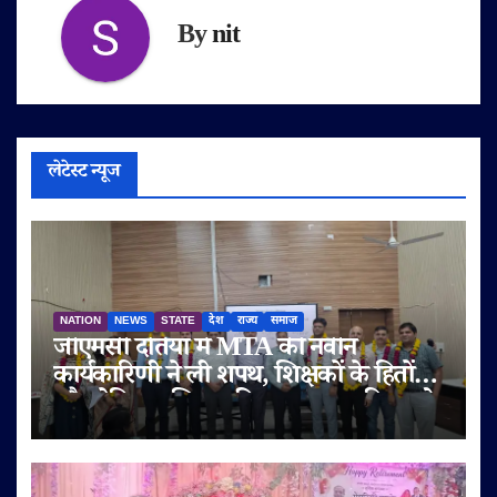
By
nit
लेटेस्ट न्यूज
NATION
NEWS
STATE
देश
राज्य
समाज
जीएमसी दतिया में MTA की नवीन
कार्यकारिणी ने ली शपथ, शिक्षकों के हितों
और मेडिकल शिक्षा की गुणवत्ता पर दिया जोर