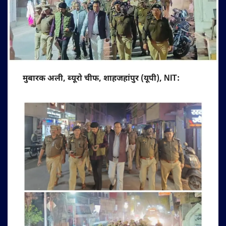
मुबारक अली, ब्यूरो चीफ, शाहजहांपुर (यूपी), NIT: