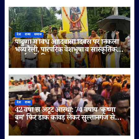
देश
राज्य
समाज
पांढुर्णा में विश्व आदिवासी दिवस पर निकली
भव्य रैली, पारंपरिक वेशभूषा व सांस्कृतिक
कार्यक्रमों की धूम
देश
राज्य
42 वर्षों से अटूट आस्था: 74 वर्षीय ‘कृष्णा
बम’ फिर डाक कांवड़ लेकर सुल्तानगंज से
देवघर रवाना