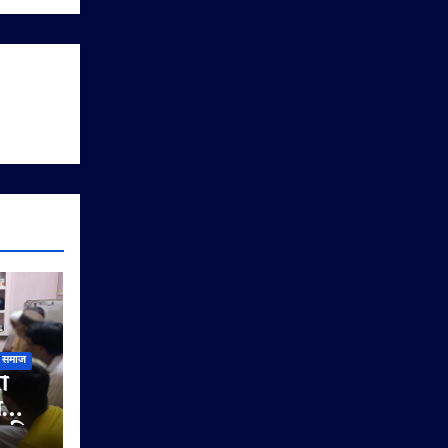
समाज
ी
ी
े की