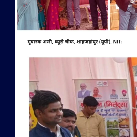
मुबारक अली, ब्यूरो चीफ, शाहजहांपुर (यूपी), NIT: