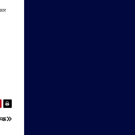
 कार
रूक