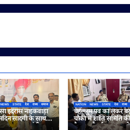
NEWS
STATE
देश
राज्य
समाज
NATION
NEWS
STATE
देश
राज्य
ी इदरीस नाईकवाड़ी
चेहल्लुम पर्व को लेकर बेर
्मदिन सादगी के साथ
चौकी में शांति समिति क
गया, उपमुख्यमंत्री
बैठक, सौहार्द बनाए रखन