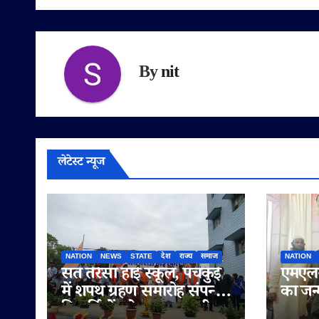
By
nit
लेटेस्ट न्यूज
NATION
NEWS
STATE
देश
राज्य
समाज
NATION
संत तेरेसा हाई स्कूल, पंचकुई
एमएलस
में शपथ ग्रहण समारोह संपन्न,
का जन
विद्यार्थियों को नशामुक्त जीवन
मनाया 