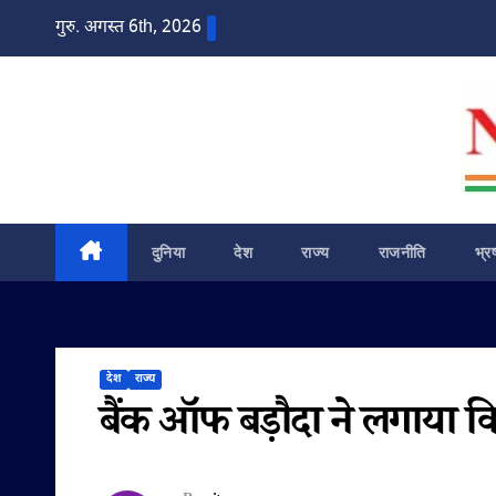
Skip
गुरु. अगस्त 6th, 2026
to
content
दुनिया
देश
राज्य
राजनीति
भ्र
देश
राज्य
बैंक ऑफ बड़ौदा ने लगाया क