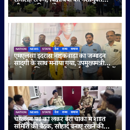
समारोह संपन्न, विद्यार्थियों को नशामुक्त
जीवन का दिया संदेश
NATION
NEWS
STATE
देश
राज्य
समाज
एमएलसी इदरीस नाईकवाड़ी का जन्मदिन
सादगी के साथ मनाया गया, उपमुख्यमंत्री
सुनेत्रा अजित पवार समेत कई गणमान्य लोगों
ने दी शुभकामनाएं
NATION
NEWS
STATE
देश
राज्य
समाज
चेहल्लुम पर्व को लेकर बेरी चौकी में शांति
समिति की बैठक, सौहार्द बनाए रखने की