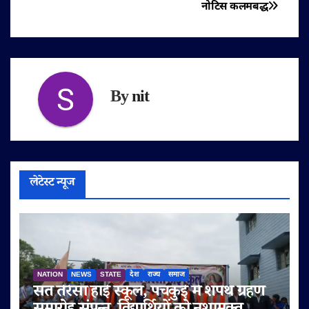
नोटिस कलमबद्ध
By
nit
लेटेस्ट न्यूज
NATION
NEWS
STATE
देश
राज्य
समाज
संत तेरेसा हाई स्कूल, पंचकुई में शपथ ग्रहण