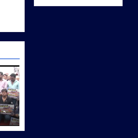
 को
पारी