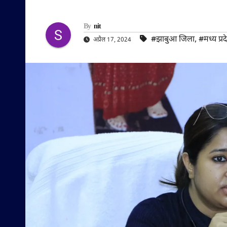
By
nit
#झाबुआ जिला
,
#मध्य प्रद
अप्रैल 17, 2024