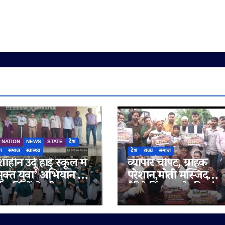
NATION
NEWS
STATE
देश
षा
समाज
स्वास्थ्य
देश
राज्य
समाज
हीन उर्दू हाई स्कूल में
व्यापार चौपट, ग्राहक
ुक्त युवा’ अभियान के
परेशान,मोती मस्जिद
्यार्थियों ने ली
बैरिकेडिंग हटाने की मांग
क्ति की शपथ
लेकर सड़क पर उतरे व्या