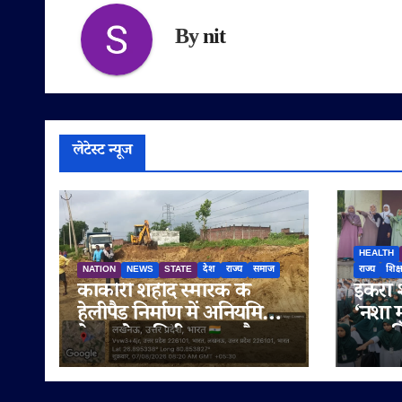
By
nit
लेटेस्ट न्यूज
HEALTH
NATION
NEWS
STATE
देश
राज्य
समाज
राज्य
शिक्
काकोरी शहीद स्मारक के
इकरा शा
हेलीपैड निर्माण में अनियमितता
‘नशा म
के आरोप, मिट्टी खनन और
तहत विद
बिक्री को लेकर ग्रामीणों ने
नशामु
उठाए सवाल