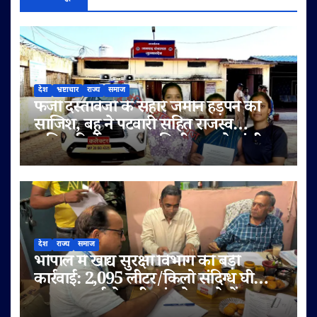
देश
भ्रष्टाचार
राज्य
समाज
फर्जी दस्तावेजों के सहारे जमीन हड़पने की
साजिश, बहू ने पटवारी सहित राजस्व
अधिकारियों पर लगाए मिलीभगत के गंभीर
आरोप
देश
राज्य
समाज
भोपाल में खाद्य सुरक्षा विभाग की बड़ी
कार्रवाई: 2,095 लीटर/किलो संदिग्ध घी
जब्त, सप्लाई चेन भी जांच के दायरे में