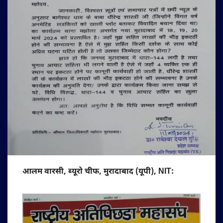
आलम वारसी, ब्यूरो चीफ, मुरादाबाद (यूपी), NIT: