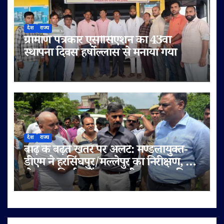
देश
राज्य
ग्रामीण पत्रकार एसोसिएशन का 43वां
स्थापना दिवस हर्षोल्लास से मनाया गया
देश
राज्य
बाढ़ के बढ़ते खतरे पर अलर्ट: मण्डलायुक्त-
डीएम ने हरसिंघपुर/मल्लेपुर का निरीक्षण, 6
लेन पुल निर्माण में लापरवाही पर FIR की
चेतावनी