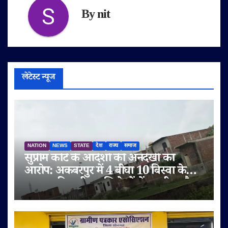
By
nit
लेटेस्ट न्यूज
NATION
NEWS
STATE
देश
राज्य
समाज
सुप्रीम कोर्ट के आदेशों की अनदेखी का
आरोप: अकबरपुर में 4 बीघा 10 बिस्वा के
तालाब की जमीन अभिलेखों में बदली, अवैध
प्लॉटिंग का भी दावा